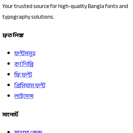
Your trusted source for high-quality Bangla fonts and
typography solutions.
দ্রুত লিঙ্ক
ফন্টসমূহ
বর্ণ শিল্পি
ফ্রি ফন্ট
প্রিমিয়াম ফন্ট
লাইসেন্স
সাপোর্ট
সাহায্য কেন্দ্র